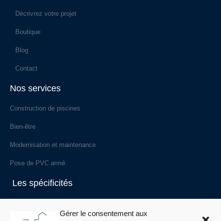
Décrivrez votre projet
Boutique
Blog
Contact
Nos services
Construction de piscines
Bien-être
Modernisation et maintenance
Pose de PVC armé
Les spécificités
Les styles de piscines
Gérer le consentement aux