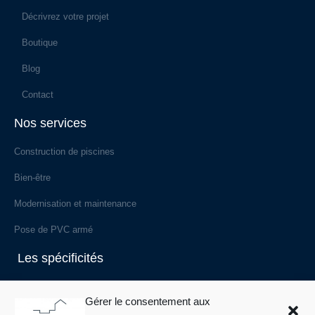
Décrivrez votre projet
Boutique
Blog
Contact
Nos services
Construction de piscines
Bien-être
Modernisation et maintenance
Pose de PVC armé
Les spécificités
Les styles de piscines
Gérer le consentement aux
Les modes de débordement