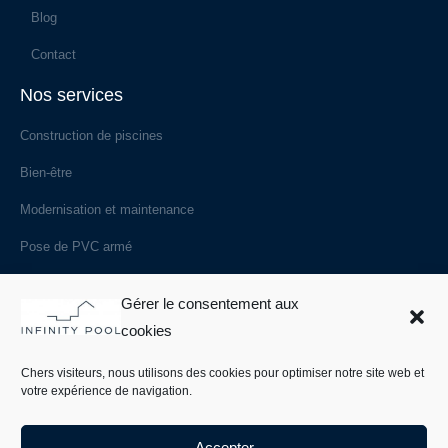
Blog
Contact
Nos services
Construction de piscines
Bien-être
Modernisation et maintenance
Pose de PVC armé
Les spécificités
Gérer le consentement aux
Les styles de piscines
cookies
Les modes de débordement
Chers visiteurs, nous utilisons des cookies pour optimiser notre site web et
votre expérience de navigation.
Les systèmes de filtration
Les types de revêtements
Accepter