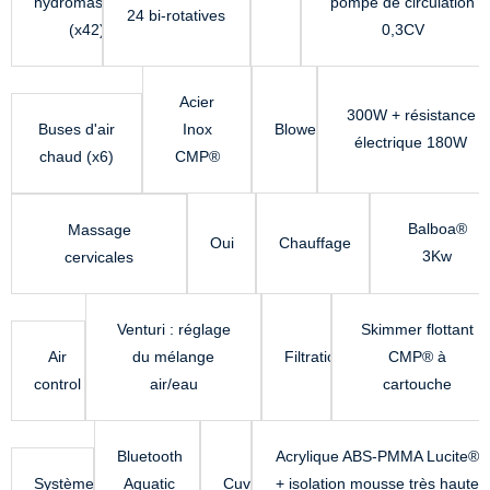
hydromassants
pompe de circulation
24 bi-rotatives
(x42)
0,3CV
Acier
300W + résistance
Buses d'air
Inox
Blower
électrique 180W
chaud (x6)
CMP®
Balboa®
Massage
Oui
Chauffage
3Kw
cervicales
Venturi : réglage
Skimmer flottant
Air
du mélange
Filtration
CMP® à
control
air/eau
cartouche
Bluetooth
Acrylique ABS-PMMA Lucite®
Système
Aquatic
Cuve
+ isolation mousse très haute