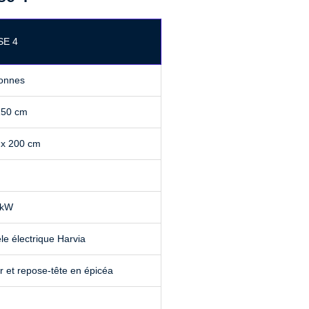
SE 4
sonnes
150 cm
 x 200 cm
 kW
le électrique Harvia
er et repose-tête en épicéa