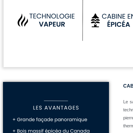
CAB
Le s
tech
pier
ther