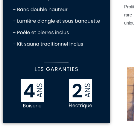
Prof
rare
uniq