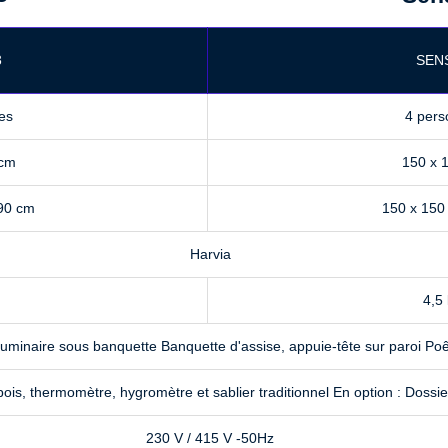
3
SEN
es
4 per
 cm
150 x 
190 cm
150 x 150
Harvia
4,5
uminaire sous banquette Banquette d'assise, appuie-tête sur paroi Poê
bois, thermomètre, hygromètre et sablier traditionnel En option : Dossi
230 V / 415 V -50Hz