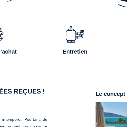
'achat
Entretien
DÉES REÇUES !
Le concept
e intemporel. Pourtant, de
ins propriétaires de sauter