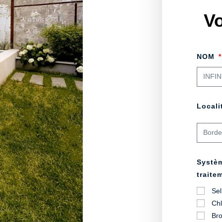
Vo
NOM
Local
Systè
traite
Sel
Ch
Br