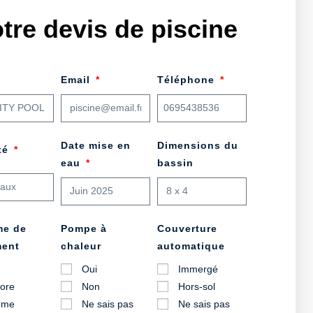
tre devis de piscine
Email
Téléphone
Date mise en
Dimensions du
ité
eau
bassin
me de
Pompe à
Couverture
ment
chaleur
automatique
Oui
Immergé
lore
Non
Hors-sol
ome
Ne sais pas
Ne sais pas