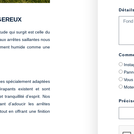
Détail
NGEREUX
ude qui surgit est celle du
 aux arrêtes saillantes nous
onnement humide comme une
Comme
Inst
Pann
Vous 
aces spécialement adaptées
Moteu
rapants existent et sont
 tranquillité d’esprit. Nos
Précis
nt d’adoucir les arrêtes
ut en offrant une finition